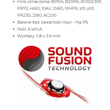
Inne oznaczenia: B0104, B20PA, AC10/230E,
PR70, HA10, 10AU, DA10, 10HPX, s10, p10,
PR230, ZA10, AC230
Baterie bez zawartości rtęci – Hg 0%
Ilość: 6 sztuk
Wymiary: 5.8 x 3.6 mm