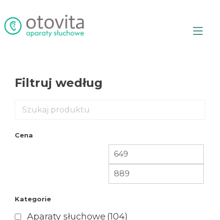
Przejdź
do
treści
Prz
naw
Filtruj według
Cena
Kategorie
Aparaty słuchowe
(104)