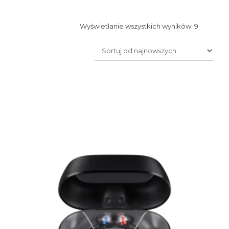
Posorto
Wyświetlanie wszystkich wyników: 9
według
najnowsz