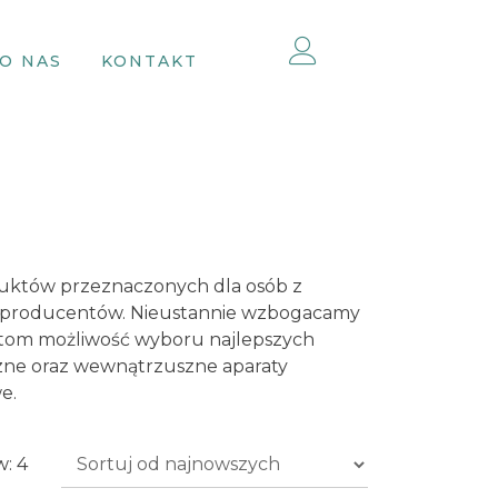
O NAS
KONTAKT
duktów przeznaczonych dla osób z
 producentów. Nieustannie wzbogacamy
entom możliwość wyboru najlepszych
zne oraz wewnątrzuszne aparaty
e.
Posortowane
: 4
według