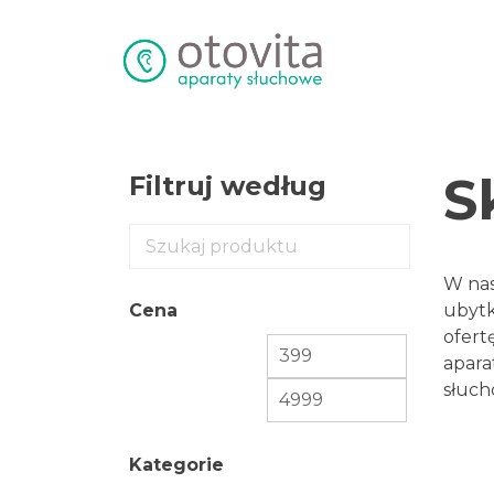
Przejdź
do
treści
S
Filtruj według
W nas
ubytk
Cena
ofert
apara
słuch
Kategorie