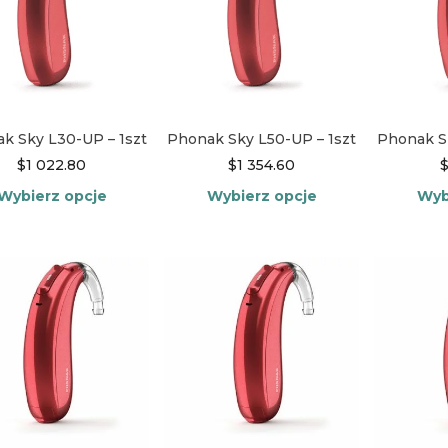
k Sky L30-UP – 1szt
Phonak Sky L50-UP – 1szt
Phonak Sk
$
1 022.80
$
1 354.60
Wybierz opcje
Wybierz opcje
Wyb
Ten
Ten
produkt
produkt
ma
ma
wiele
wiele
wariantów.
wariantów.
Opcje
Opcje
można
można
wybrać
wybrać
na
na