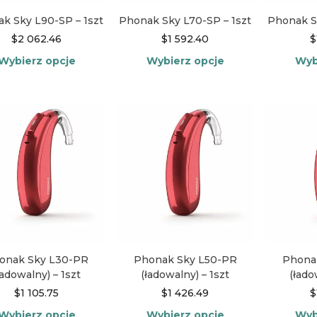
stronie
stronie
produktu
produktu
k Sky L90-SP – 1szt
Phonak Sky L70-SP – 1szt
Phonak S
$
2 062.46
$
1 592.40
$
Wybierz opcje
Wybierz opcje
Wyb
Ten
Ten
produkt
produkt
ma
ma
wiele
wiele
wariantów.
wariantów.
Opcje
Opcje
można
można
wybrać
wybrać
na
na
stronie
stronie
produktu
produktu
onak Sky L30-PR
Phonak Sky L50-PR
Phona
ładowalny) – 1szt
(ładowalny) – 1szt
(łado
$
1 105.75
$
1 426.49
$
Wybierz opcje
Wybierz opcje
Wyb