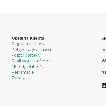
wariantów.
wariantów.
Opcje
Opcje
można
można
wybrać
wybrać
na
na
stronie
stronie
Obsługa Klienta
Sk
produktu
produktu
Regulamin sklepu
Polityka prywatności
In
Koszty dostawy
Realizacja zamówienia
W
Metody płatności
Reklamacje
Na
Zwroty