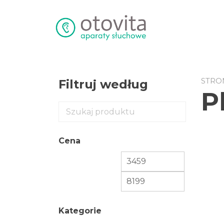
Przejdź
do
treści
STRO
Filtruj według
P
Cena
Kategorie