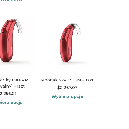
Ten
Ten
produkt
produkt
ma
ma
wiele
wiele
wariantów.
wariantów.
Opcje
Opcje
można
można
wybrać
wybrać
na
na
stronie
stronie
produktu
produktu
k Sky L90-PR
Phonak Sky L90-M – 1szt
walny) – 1szt
$
2 267.07
2 256.01
Wybierz opcje
ierz opcje
Ten
Ten
produkt
produkt
ma
ma
wiele