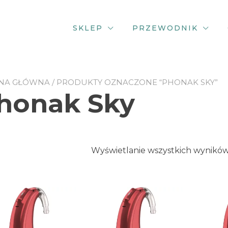
SKLEP
PRZEWODNIK
NA GŁÓWNA
/ PRODUKTY OZNACZONE “PHONAK SKY”
honak Sky
Wyświetlanie wszystkich wyników: