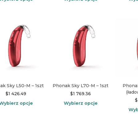
Ten
Ten
produkt
produkt
ma
ma
wiele
wiele
wariantów.
wariantów.
Opcje
Opcje
można
można
wybrać
wybrać
na
na
stronie
stronie
produktu
produktu
ak Sky L50-M – 1szt
Phonak Sky L70-M – 1szt
Phona
(łado
$
1 426.49
$
1 769.36
$
Wybierz opcje
Wybierz opcje
Wyb
Ten
Ten
produkt
produkt
ma
ma
wiele
wiele