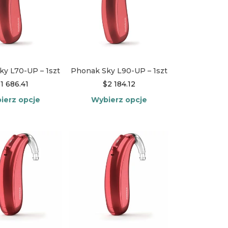
y L70-UP – 1szt
Phonak Sky L90-UP – 1szt
$
1 686.41
$
2 184.12
ierz opcje
Wybierz opcje
Ten
Ten
produkt
produkt
ma
ma
wiele
wiele
wariantów.
wariantów.
Opcje
Opcje
można
można
wybrać
wybrać
na
na