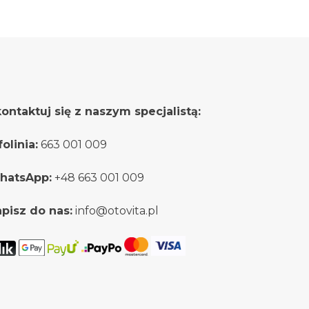
wiele
wariantów.
wariantów.
Opcje
Opcje
można
można
wybrać
wybrać
na
na
stronie
stronie
ontaktuj się z naszym specjalistą:
produktu
produktu
folinia:
663 001 009
hatsApp:
+48 663 001 009
pisz do nas:
info@otovita.pl