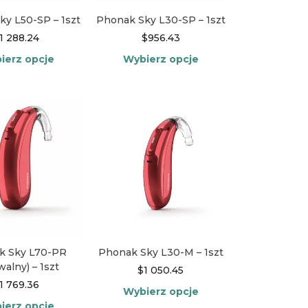
stronie
stronie
produktu
produktu
ky L50-SP – 1szt
Phonak Sky L30-SP – 1szt
1 288.24
$
956.43
ierz opcje
Wybierz opcje
Ten
Ten
produkt
produkt
ma
ma
wiele
wiele
wariantów.
wariantów.
Opcje
Opcje
można
można
wybrać
wybrać
na
na
stronie
stronie
produktu
produktu
k Sky L70-PR
Phonak Sky L30-M – 1szt
walny) – 1szt
$
1 050.45
1 769.36
Wybierz opcje
ierz opcje