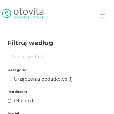
Przejdź
do
treści
Prz
naw
Filtruj według
Kategorie
Urządzenia dodatkowe
(1)
Producent
Oticon
(1)
Model