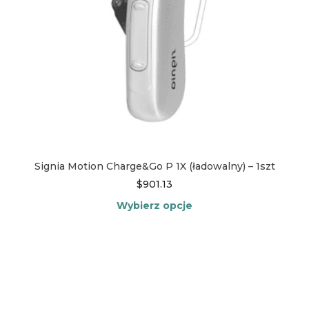
Signia Motion Charge&Go P 1X (ładowalny) – 1szt
$
901.13
Wybierz opcje
Ten
produkt
ma
wiele
wariantów.
Opcje
można