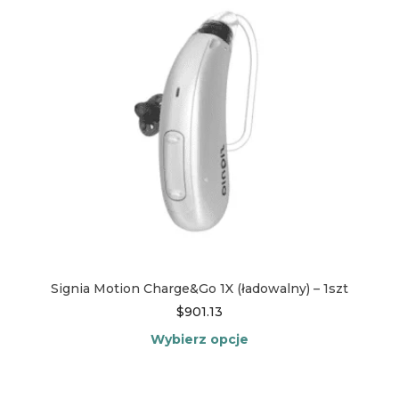
wybrać
na
stronie
produktu
Signia Motion Charge&Go 1X (ładowalny) – 1szt
$
901.13
Wybierz opcje
Ten
produkt