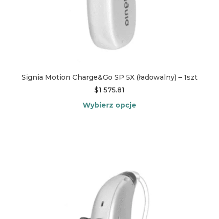
Signia Motion Charge&Go SP 5X (ładowalny) – 1szt
$
1 575.81
Wybierz opcje
Ten
produkt
ma
wiele
wariantów.
Opcje
można
wybrać
na
stronie
produktu