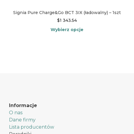
Signia Pure Charge&Go BCT 3IX (ładowalny) – 1szt
$
1 343.54
Wybierz opcje
Ten
produkt
ma
wiele
wariantów.
Opcje
można
wybrać
na
stronie
produktu
Informacje
O nas
Dane firmy
Lista producentów