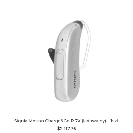
ma
wiele
wariantów.
Opcje
można
wybrać
na
stronie
produktu
Signia Motion Charge&Go P 7X (ładowalny) – 1szt
$
2 117.76