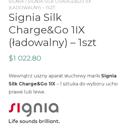
SIGNIA
/ SIGNIA SILK CHARGE&GO 1IX
(ŁADOWALNY) – 1SZT
Signia Silk
Charge&Go 1IX
(ładowalny) – 1szt
$
1 022.80
Wewnątrz uszny aparat słuchowy marki
Signia
Silk Charge&Go 1IX
– 1 sztuka do wyboru ucho
prawe lub lewe.