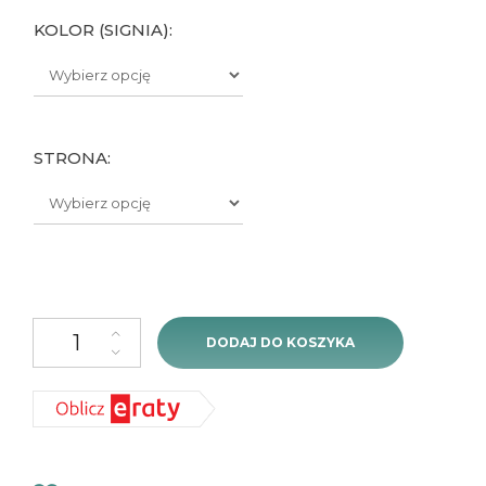
KOLOR (SIGNIA):
STRONA:
ilość Signia Silk Charge&Go 1IX (ładowalny) - 1szt
DODAJ DO KOSZYKA