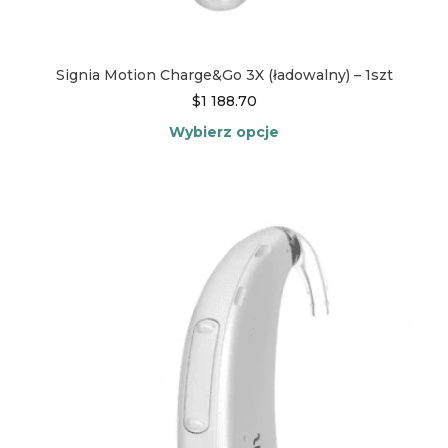
Signia Motion Charge&Go 3X (ładowalny) – 1szt
$
1 188.70
Wybierz opcje
Ten
produkt
ma
wiele
wariantów.
Opcje
można
wybrać
na
stronie
produktu