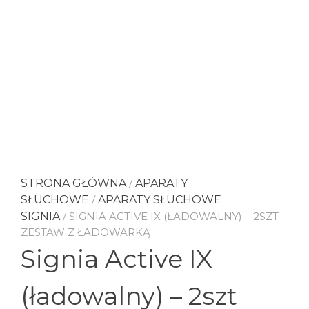
STRONA GŁÓWNA
/
APARATY
SŁUCHOWE
/
APARATY SŁUCHOWE
SIGNIA
/ SIGNIA ACTIVE IX (ŁADOWALNY) – 2SZT
ZESTAW Z ŁADOWARKĄ
Signia Active IX
(ładowalny) – 2szt