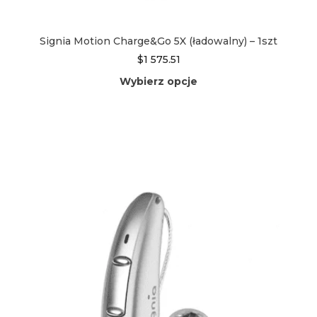
Signia Motion Charge&Go 5X (ładowalny) – 1szt
$
1 575.51
Wybierz opcje