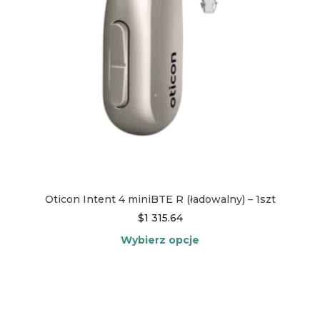
stronie
produktu
Oticon Intent 4 miniBTE R (ładowalny) – 1szt
$
1 315.64
Wybierz opcje
Ten
produkt
ma
wiele
wariantów.