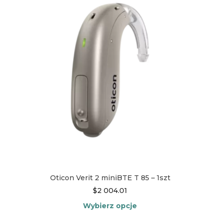
Opcje
można
wybrać
na
stronie
produktu
Oticon Verit 2 miniBTE T 85 – 1szt
$
2 004.01
Wybierz opcje