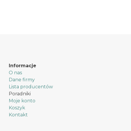
Ten
produkt
ma
wiele
wariantów.
Opcje
można
wybrać
na
stronie
produktu
Informacje
O nas
Dane firmy
Lista producentów
Poradniki
Moje konto
Koszyk
Kontakt