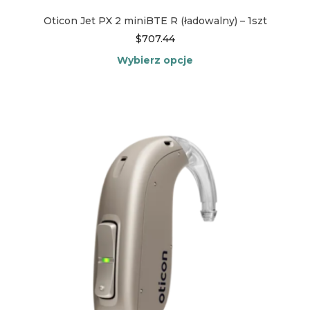
Oticon Jet PX 2 miniBTE R (ładowalny) – 1szt
$
707.44
Wybierz opcje
Ten
produkt
ma
wiele
wariantów.
Opcje
można
wybrać
na
stronie
produktu