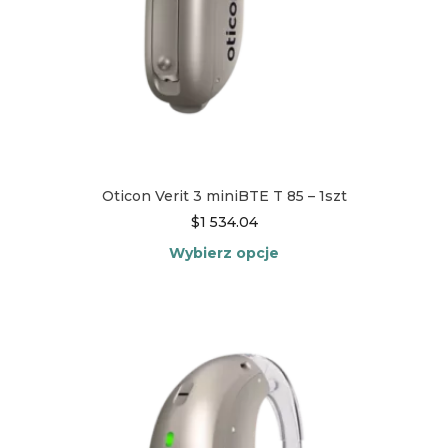
Oticon Verit 3 miniBTE T 85 – 1szt
$
1 534.04
Wybierz opcje
Ten
produkt
ma
wiele
wariantów.
Opcje
można
wybrać
na