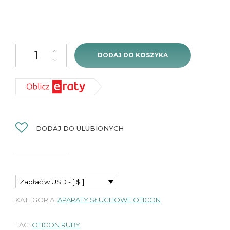
ilość Oticon Ruby 2 miniRITE R (ładowalny) - 1szt
DODAJ DO KOSZYKA
DODAJ DO ULUBIONYCH
Zapłać w USD - [ $ ]
KATEGORIA:
APARATY SŁUCHOWE OTICON
TAG:
OTICON RUBY