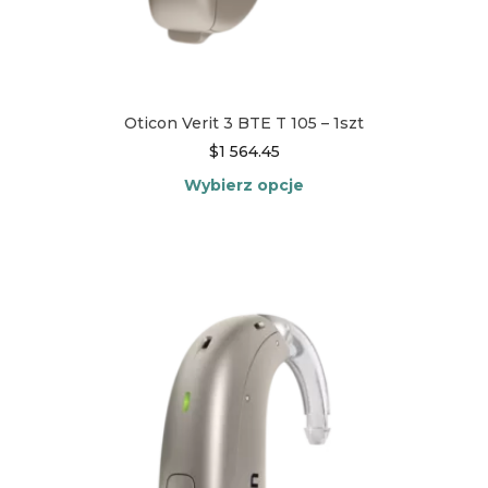
Oticon Verit 3 BTE T 105 – 1szt
$
1 564.45
Wybierz opcje
Ten
produkt
ma
wiele
wariantów.
Opcje
można
wybrać
na
stronie
produktu