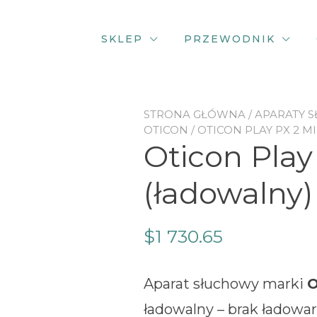
SKLEP
PRZEWODNIK
STRONA GŁÓWNA
/
APARATY 
OTICON
/ OTICON PLAY PX 2 M
Oticon Play
(ładowalny) 
$
1 730.65
Aparat słuchowy marki
O
ładowalny – brak ładowar