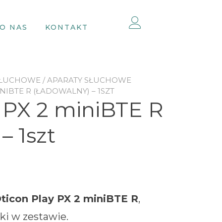
O NAS
KONTAKT
SŁUCHOWE
/
APARATY SŁUCHOWE
INIBTE R (ŁADOWALNY) – 1SZT
 PX 2 miniBTE R
– 1szt
ticon Play PX 2 miniBTE R
,
ki w zestawie.