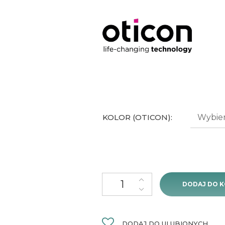
KOLOR (OTICON):
ilość Oticon Play PX 2 miniBTE 
DODAJ DO 
DODAJ DO ULUBIONYCH