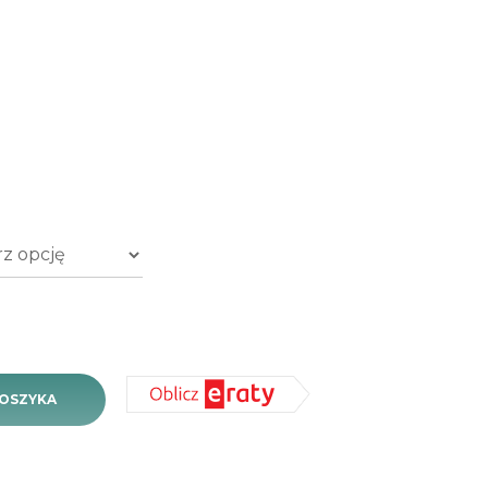
R (ładowalny) - 1szt
KOSZYKA