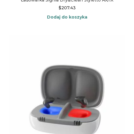
Ładowarka Signia Dry&Clean Styletto AX/IX
$
207.43
Dodaj do koszyka