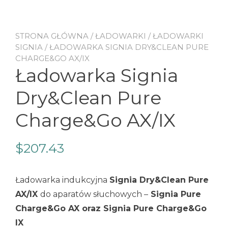
STRONA GŁÓWNA
/
ŁADOWARKI
/
ŁADOWARKI
SIGNIA
/ ŁADOWARKA SIGNIA DRY&CLEAN PURE
CHARGE&GO AX/IX
Ładowarka Signia
Dry&Clean Pure
Charge&Go AX/IX
$
207.43
Ładowarka indukcyjna
Signia Dry&Clean Pure
AX/IX
do aparatów słuchowych –
Signia Pure
Charge&Go AX oraz Signia Pure Charge&Go
IX