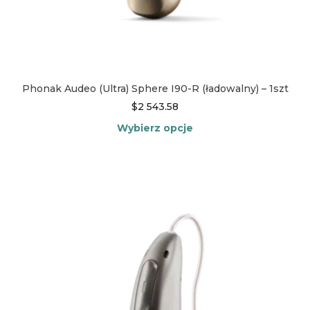
Phonak Audeo (Ultra) Sphere I90-R (ładowalny) – 1szt
$
2 543.58
Wybierz opcje
Ten
produkt
ma
wiele
wariantów.
Opcje
można
wybrać
na
stronie
produktu