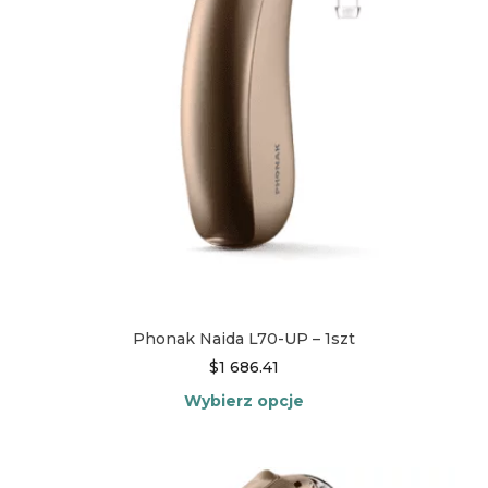
wybrać
na
stronie
produktu
Phonak Naida L70-UP – 1szt
$
1 686.41
Wybierz opcje
Ten
produkt
ma