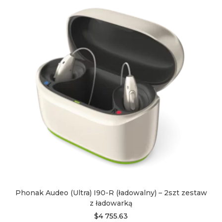
wiele
wariantów.
Opcje
można
wybrać
na
stronie
produktu
Phonak Audeo (Ultra) I90-R (ładowalny) – 2szt zestaw
z ładowarką
$
4 755.63