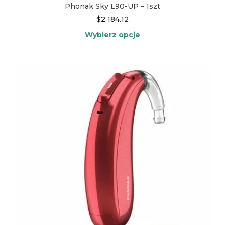
Phonak Sky L90-UP – 1szt
$
2 184.12
Wybierz opcje
Ten
produkt
ma
wiele
wariantów.
Opcje
można
wybrać
na
stronie
produktu