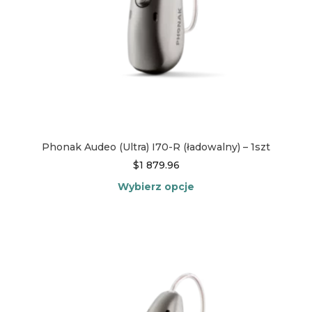
Phonak Audeo (Ultra) I70-R (ładowalny) – 1szt
$
1 879.96
Wybierz opcje
Ten
produkt
ma
wiele
wariantów.
Opcje
można
wybrać