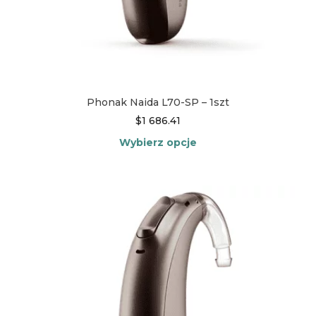
Phonak Naida L70-SP – 1szt
$
1 686.41
Wybierz opcje
Ten
produkt
ma
wiele
wariantów.
Opcje
można
wybrać
na
stronie
produktu