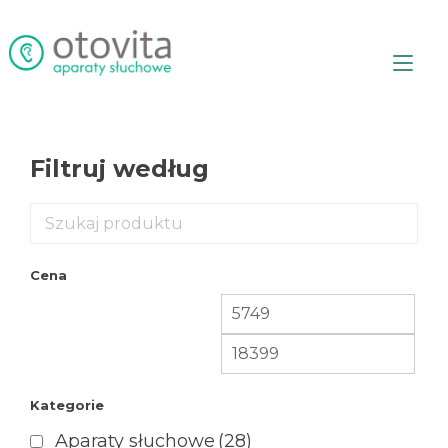
Przejdź
do
treści
Prz
naw
Filtruj według
Cena
Kategorie
Aparaty słuchowe
(28)