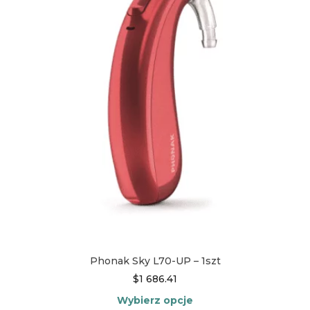
wariantów.
Opcje
można
wybrać
na
stronie
produktu
Phonak Sky L70-UP – 1szt
$
1 686.41
Wybierz opcje