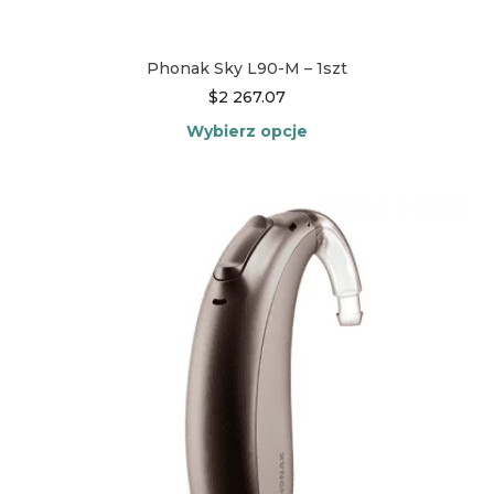
Phonak Sky L90-M – 1szt
$
2 267.07
Wybierz opcje
Ten
produkt
ma
wiele
wariantów.
Opcje
można
wybrać
na
stronie
produktu