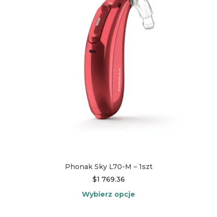
można
wybrać
na
stronie
produktu
Phonak Sky L70-M – 1szt
$
1 769.36
Wybierz opcje
Ten