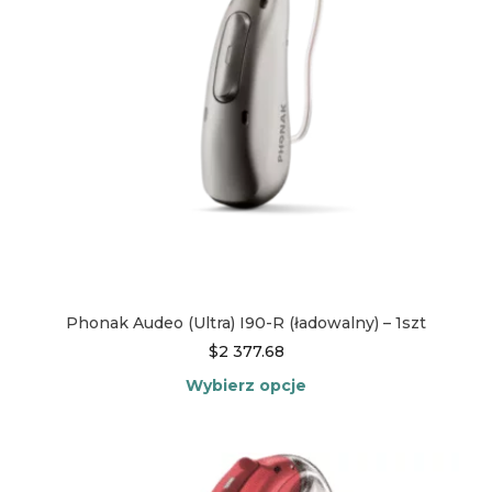
na
stronie
produktu
Phonak Audeo (Ultra) I90-R (ładowalny) – 1szt
$
2 377.68
Wybierz opcje
Ten
produkt
ma
wiele