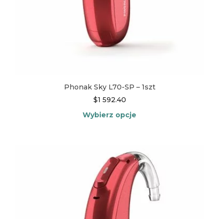
Phonak Sky L70-SP – 1szt
$
1 592.40
Wybierz opcje
Ten
produkt
ma
wiele
wariantów.
Opcje
można
wybrać
na
stronie