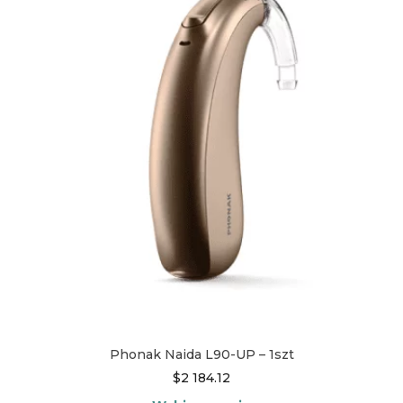
wiele
wariantów.
Opcje
można
wybrać
na
stronie
produktu
Phonak Naida L90-UP – 1szt
$
2 184.12