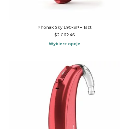
Phonak Sky L90-SP – 1szt
$
2 062.46
Wybierz opcje
Ten
produkt
ma
wiele
wariantów.
Opcje
można
wybrać
na
stronie
produktu