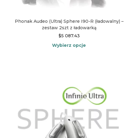
Phonak Audeo (Ultra) Sphere I90-R (ładowalny) –
zestaw 2szt z ładowarką
$
5 087.43
Wybierz opcje
Ten
produkt
ma
wiele
wariantów.
Opcje
można
wybrać
na
stronie
produktu