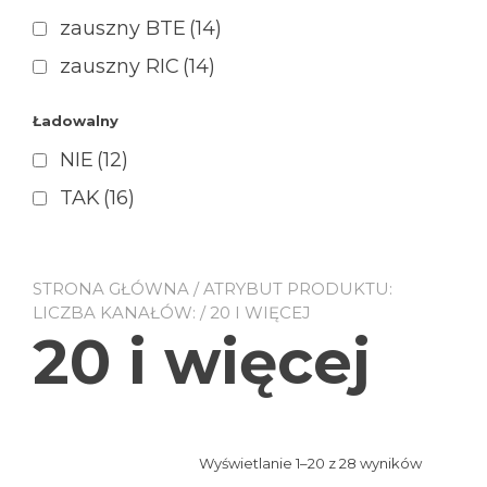
zauszny BTE
(14)
zauszny RIC
(14)
Ładowalny
NIE
(12)
TAK
(16)
STRONA GŁÓWNA
/ ATRYBUT PRODUKTU:
LICZBA KANAŁÓW: / 20 I WIĘCEJ
20 i więcej
Posorto
Wyświetlanie 1–20 z 28 wyników
według