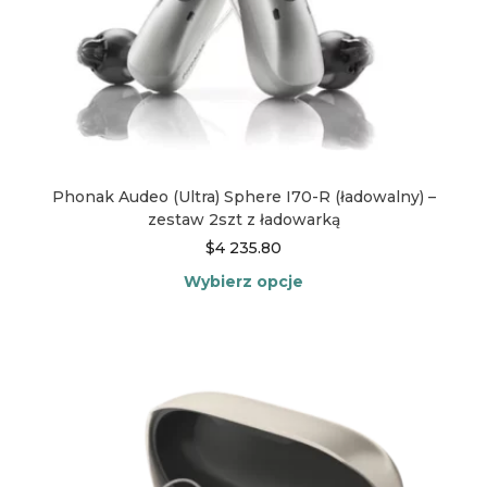
Phonak Audeo (Ultra) Sphere I70-R (ładowalny) –
zestaw 2szt z ładowarką
$
4 235.80
Wybierz opcje
Ten
produkt
ma
wiele
wariantów.
Opcje
można
wybrać
na