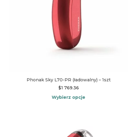
produktu
Phonak Sky L70-PR (ładowalny) – 1szt
$
1 769.36
Wybierz opcje
Ten
produkt
ma
wiele
wariantów.
Opcje