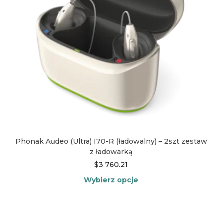
stronie
produktu
Phonak Audeo (Ultra) I70-R (ładowalny) – 2szt zestaw
z ładowarką
$
3 760.21
Wybierz opcje
Ten
produkt
ma