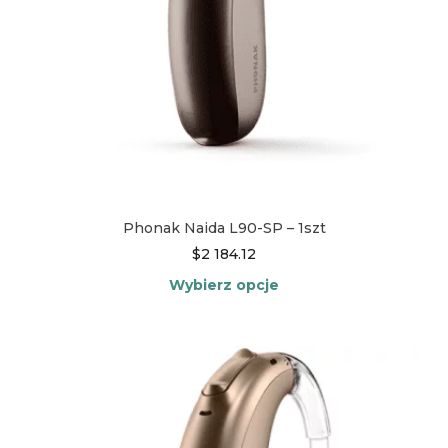
Phonak Naida L90-SP – 1szt
$
2 184.12
Wybierz opcje
Ten
produkt
ma
wiele
wariantów.
Opcje
można