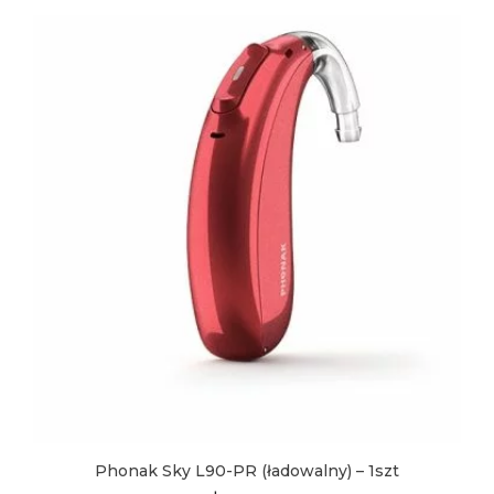
produkt
ma
wiele
wariantów.
Opcje
można
wybrać
na
stronie
produktu
Phonak Sky L90-PR (ładowalny) – 1szt