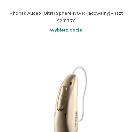
Phonak Audeo (Ultra) Sphere I70-R (ładowalny) – 1szt
$
2 117.76
Wybierz opcje
Ten
produkt
ma
wiele
wariantów.
Opcje
można
wybrać
na
stronie
produktu