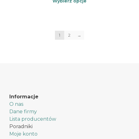
Wybierz opcje
Ten
produkt
ma
wiele
1
2
wariantów.
→
Opcje
można
wybrać
na
stronie
produktu
Informacje
O nas
Dane firmy
Lista producentów
Poradniki
Moje konto