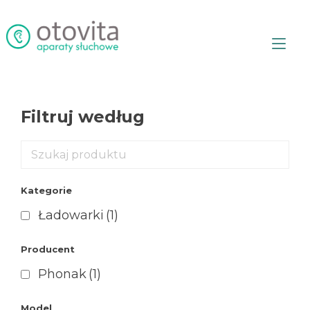
Przejdź
do
treści
Prz
naw
Filtruj według
Kategorie
Ładowarki
(1)
Producent
Phonak
(1)
Model