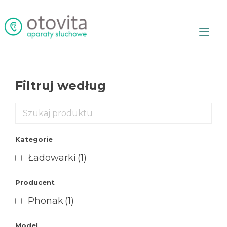
Przejdź
do
treści
Prz
naw
Filtruj według
Kategorie
Ładowarki
(1)
Producent
Phonak
(1)
Model