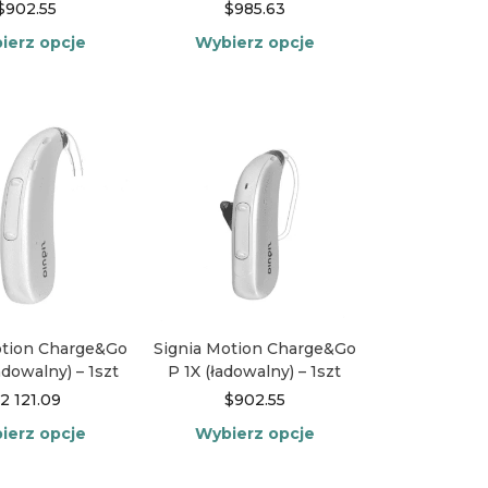
$
902.55
$
985.63
ierz opcje
Wybierz opcje
Ten
Ten
produkt
produkt
ma
ma
wiele
wiele
wariantów.
wariantów.
Opcje
Opcje
można
można
wybrać
wybrać
na
na
stronie
stronie
produktu
produktu
otion Charge&Go
Signia Motion Charge&Go
adowalny) – 1szt
P 1X (ładowalny) – 1szt
2 121.09
$
902.55
ierz opcje
Wybierz opcje
Ten
Ten