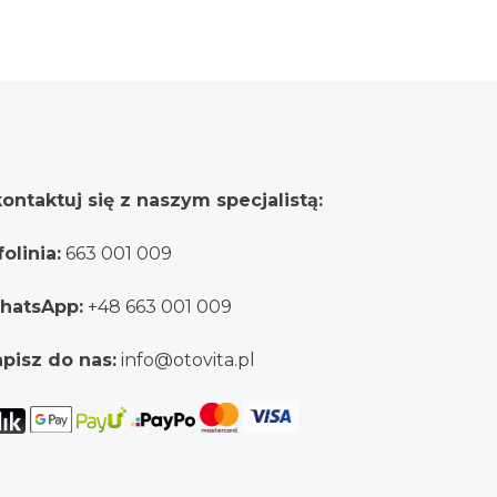
Opcje
Opcje
można
można
wybrać
wybrać
na
na
stronie
stronie
produktu
produktu
ontaktuj się z naszym specjalistą:
folinia:
663 001 009
hatsApp:
+48 663 001 009
pisz do nas:
info@otovita.pl