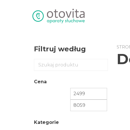
Przejdź
do
treści
STRO
Filtruj według
D
Cena
Kategorie