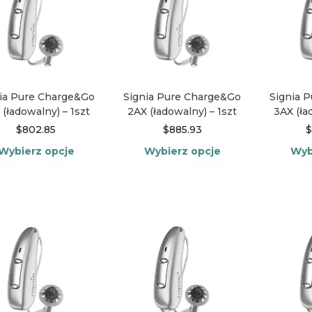
ia Pure Charge&Go
Signia Pure Charge&Go
Signia 
 (ładowalny) – 1szt
2AX (ładowalny) – 1szt
3AX (ła
$
802.85
$
885.93
$
Wybierz opcje
Wybierz opcje
Wyb
Ten
Ten
produkt
produkt
ma
ma
wiele
wiele
wariantów.
wariantów.
Opcje
Opcje
można
można
wybrać
wybrać
na
na