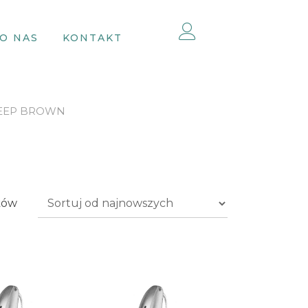
O NAS
KONTAKT
 DEEP BROWN
Posortowane
ków
według
najnowszych