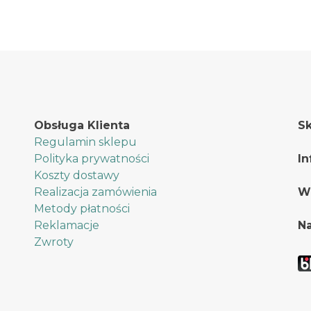
Opcje
Opcje
można
można
wybrać
wybrać
na
na
stronie
stronie
produktu
produktu
Obsługa Klienta
Sk
Regulamin sklepu
Polityka prywatności
In
Koszty dostawy
Realizacja zamówienia
W
Metody płatności
Reklamacje
Na
Zwroty