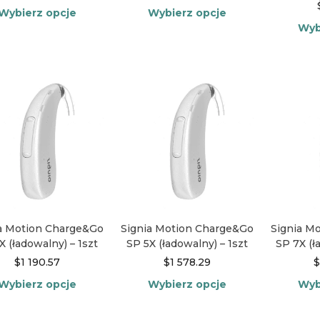
Wybierz opcje
Wybierz opcje
Wyb
Ten
Ten
produkt
produkt
ma
ma
wiele
wiele
wariantów.
wariantów.
Opcje
Opcje
można
można
wybrać
wybrać
na
na
stronie
stronie
produktu
produktu
a Motion Charge&Go
Signia Motion Charge&Go
Signia M
X (ładowalny) – 1szt
SP 5X (ładowalny) – 1szt
SP 7X (ł
$
1 190.57
$
1 578.29
$
Wybierz opcje
Wybierz opcje
Wyb
Ten
Ten