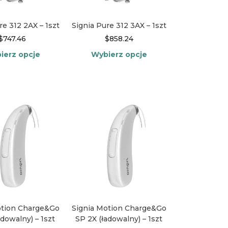
stronie
stronie
produktu
produktu
re 312 2AX – 1szt
Signia Pure 312 3AX – 1szt
$
747.46
$
858.24
ierz opcje
Wybierz opcje
Ten
Ten
produkt
produkt
ma
ma
wiele
wiele
wariantów.
wariantów.
Opcje
Opcje
można
można
wybrać
wybrać
na
na
stronie
stronie
produktu
produktu
otion Charge&Go
Signia Motion Charge&Go
adowalny) – 1szt
SP 2X (ładowalny) – 1szt