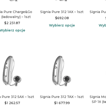
stronie
stronie
produktu
produktu
ia Pure Charge&Go
Signia Pure 312 1AX – 1szt
Signia Pu
 (ładowalny) – 1szt
$
692.08
$
2 231.87
Wybierz opcje
Wyb
Wybierz opcje
Ten
Ten
produkt
produkt
ma
ma
wiele
wiele
wariantów.
wariantów.
Opcje
Opcje
można
można
wybrać
wybrać
na
na
stronie
stronie
produktu
produktu
a Pure 312 5AX – 1szt
Signia Pure 312 7AX – 1szt
Signia M
SP 1X (ł
$
1 262.57
$
1 677.99