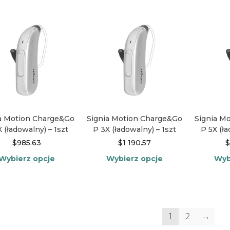
produkt
produkt
ma
ma
wiele
wiele
wariantów.
wariantów.
Opcje
Opcje
można
można
wybrać
wybrać
na
na
stronie
stronie
produktu
produktu
a Motion Charge&Go
Signia Motion Charge&Go
Signia M
 (ładowalny) – 1szt
P 3X (ładowalny) – 1szt
P 5X (ła
$
985.63
$
1 190.57
$
Wybierz opcje
Wybierz opcje
Wyb
Ten
Ten
produkt
produkt
ma
ma
wiele
wiele
1
2
→
wariantów.
wariantów.