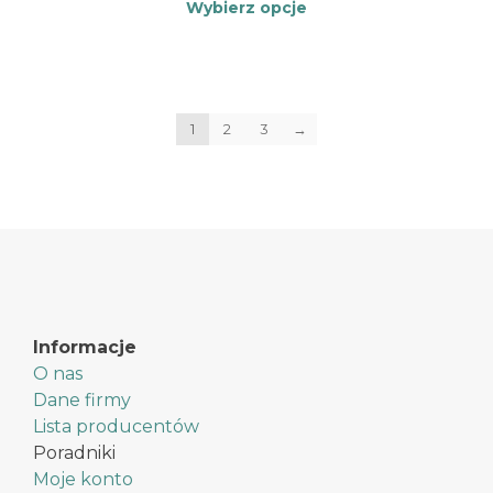
Wybierz opcje
Ten
produkt
ma
wiele
1
2
wariantów.
3
→
Opcje
można
wybrać
na
stronie
produktu
Informacje
O nas
Dane firmy
Lista producentów
Poradniki
Moje konto