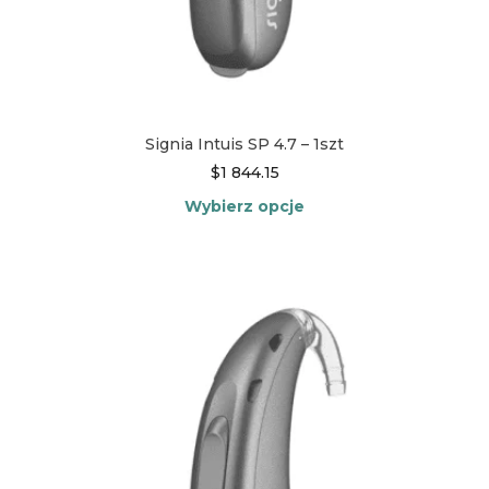
Signia Intuis SP 4.7 – 1szt
$
1 844.15
Wybierz opcje
Ten
produkt
ma
wiele
wariantów.
Opcje
można
wybrać
na
stronie
produktu