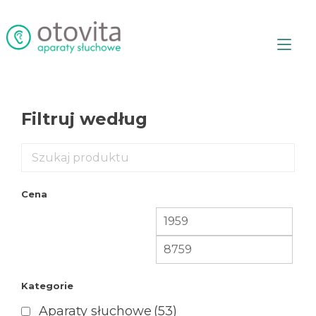
Przejdź
do
treści
Prz
naw
Filtruj według
Cena
Kategorie
Aparaty słuchowe
(53)