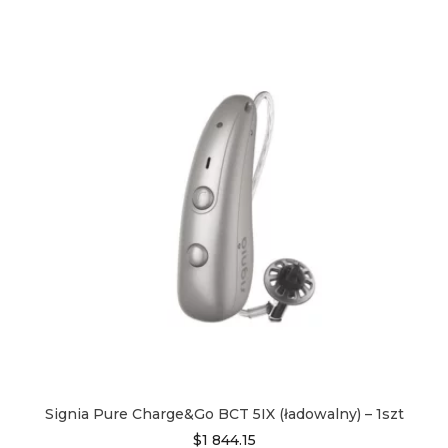
ma
wiele
wariantów.
Opcje
można
wybrać
na
stronie
produktu
Signia Pure Charge&Go BCT 5IX (ładowalny) – 1szt
$
1 844.15