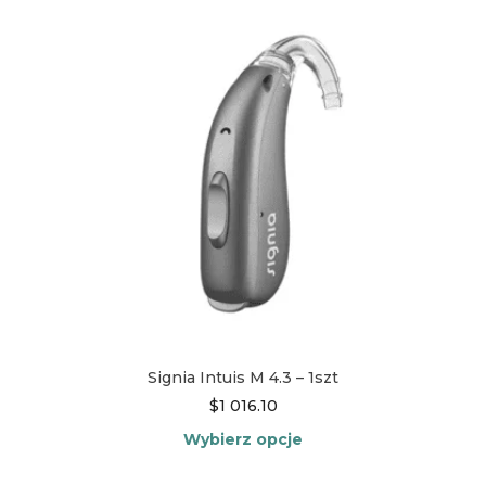
Opcje
można
wybrać
na
stronie
produktu
Signia Intuis M 4.3 – 1szt
$
1 016.10
Wybierz opcje
Ten