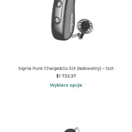
Signia Pure Charge&Go 5IX (ładowalny) – 1szt
$
1 733.37
Wybierz opcje
Ten
produkt
ma
wiele
wariantów.
Opcje
można