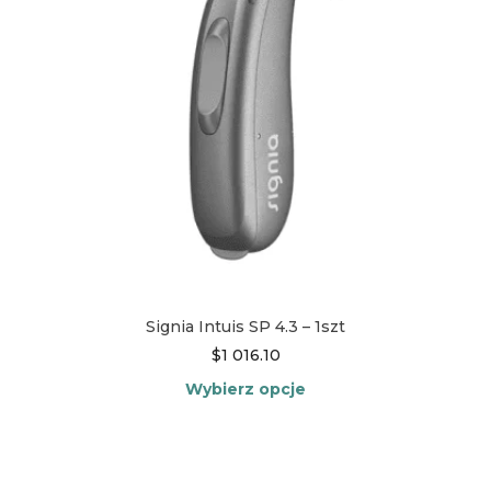
na
stronie
produktu
Signia Intuis SP 4.3 – 1szt
$
1 016.10
Wybierz opcje
Ten
produkt
ma
wiele