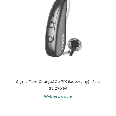
wybrać
na
stronie
produktu
Signia Pure Charge&Go 7IX (ładowalny) – 1szt
$
2 270.64
Wybierz opcje
Ten
produkt
ma