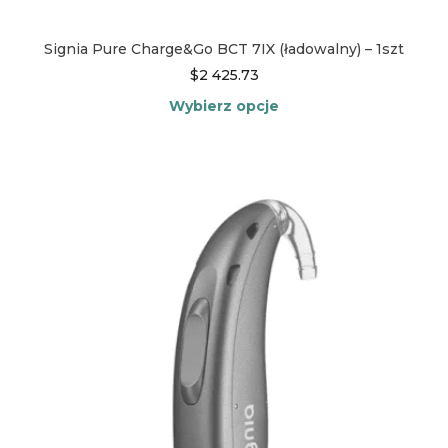
Signia Pure Charge&Go BCT 7IX (ładowalny) – 1szt
$
2 425.73
Wybierz opcje
Ten
produkt
ma
wiele
wariantów.
Opcje
można
wybrać
na
stronie
produktu