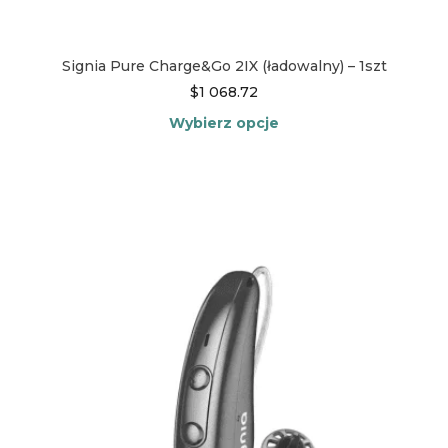
Signia Pure Charge&Go 2IX (ładowalny) – 1szt
$
1 068.72
Wybierz opcje
Ten
produkt
ma
wiele
wariantów.
Opcje
można
wybrać
na
stronie
produktu