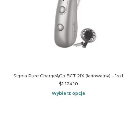
Signia Pure Charge&Go BCT 2IX (ładowalny) – 1szt
$
1 124.10
Wybierz opcje
Ten
produkt
ma
wiele
wariantów.
Opcje