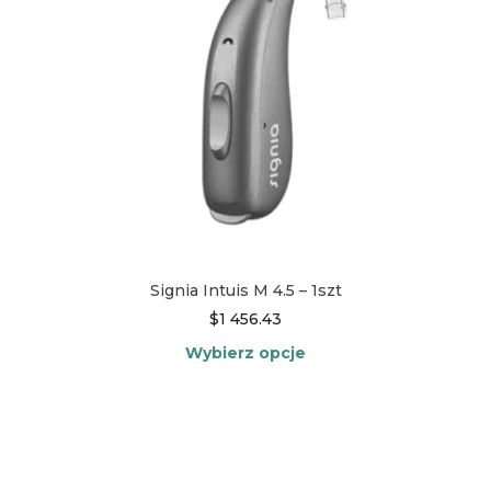
produktu
Signia Intuis M 4.5 – 1szt
$
1 456.43
Wybierz opcje
Ten
produkt
ma
wiele
wariantów.