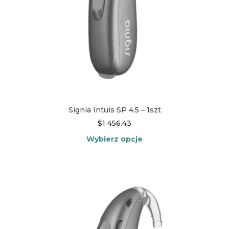
Signia Intuis SP 4.5 – 1szt
$
1 456.43
Wybierz opcje
Ten
produkt
ma
wiele
wariantów.
Opcje
można
wybrać