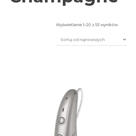
Posorto
Wyświetlanie 1–20 z 53 wyników
według
najnowsz