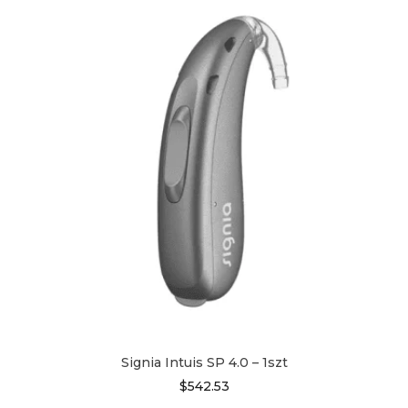
wiele
wariantów.
Opcje
można
wybrać
na
stronie
produktu
Signia Intuis SP 4.0 – 1szt
$
542.53