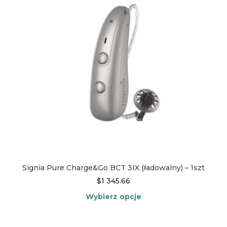
można
wybrać
na
stronie
produktu
Signia Pure Charge&Go BCT 3IX (ładowalny) – 1szt
$
1 345.66
Wybierz opcje
Ten
produkt