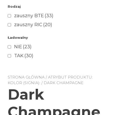
Rodzaj
zauszny BTE
(33)
zauszny RIC
(20)
Ładowalny
NIE
(23)
TAK
(30)
STRONA GŁÓWNA
/ ATRYBUT PRODUKTU:
KOLOR (SIGNIA): / DARK CHAMPAGNE
Dark
Champagne