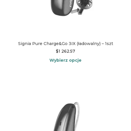
Signia Pure Charge&Go 3IX (ładowalny) – 1szt
$
1 262.57
Wybierz opcje
Ten
produkt
ma
wiele
wariantów.
Opcje
można
wybrać
na
stronie
produktu