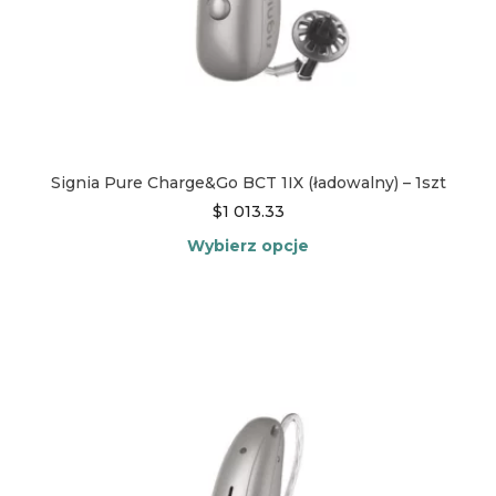
Signia Pure Charge&Go BCT 1IX (ładowalny) – 1szt
$
1 013.33
Wybierz opcje
Ten
produkt
ma
wiele
wariantów.
Opcje
można
wybrać
na
stronie
produktu