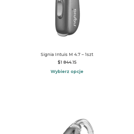
Signia Intuis M 4.7 – 1szt
$
1 844.15
Wybierz opcje
Ten
produkt
ma
wiele
wariantów.
Opcje
można
wybrać
na
stronie