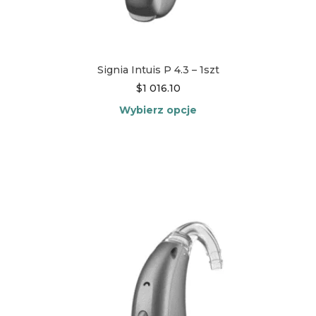
Signia Intuis P 4.3 – 1szt
$
1 016.10
Wybierz opcje
Ten
produkt
ma
wiele
wariantów.
Opcje
można
wybrać
na
stronie
produktu