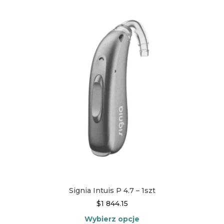
wariantów.
Opcje
można
wybrać
na
stronie
produktu
Signia Intuis P 4.7 – 1szt
$
1 844.15
Wybierz opcje