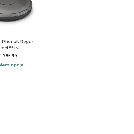
n Phonak Roger
lect™ iN
1 785.99
ierz opcje
Ten
produkt
ma
wiele
wariantów.
Opcje
można
wybrać
na