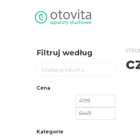
Przejdź
do
treści
STRO
Filtruj według
c
Cena
Kategorie