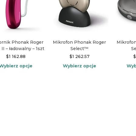
ornik Phonak Roger
Mikrofo
Mikrofon Phonak Roger
II – ładowalny – 1szt
Se
Select™
$
1 162.88
$
$
1 262.57
Wybierz opcje
Wyb
Wybierz opcje
Ten
Ten
produkt
produkt
ma
ma
wiele
wiele
wariantów.
wariantów.
Opcje
Opcje
można
można
wybrać
wybrać
na
na