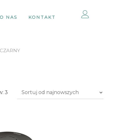
O NAS
KONTAKT
 CZARNY
Posortowane
: 3
według
najnowszych