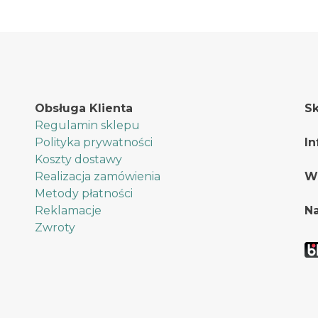
stronie
stronie
produktu
produktu
Obsługa Klienta
Sk
Regulamin sklepu
Polityka prywatności
In
Koszty dostawy
Realizacja zamówienia
W
Metody płatności
Reklamacje
Na
Zwroty