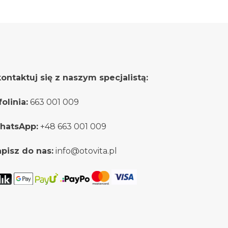
stronie
produktu
ontaktuj się z naszym specjalistą:
folinia:
663 001 009
hatsApp:
+48 663 001 009
pisz do nas:
info@otovita.pl