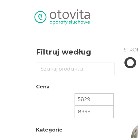
Przejdź
do
treści
STRO
Filtruj według
O
Cena
Kategorie