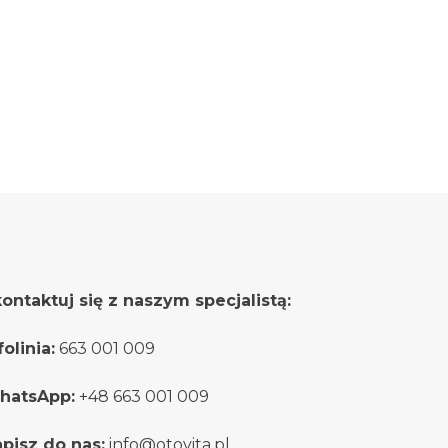
stronie
produktu
ontaktuj się z naszym specjalistą:
folinia:
663 001 009
hatsApp:
+48 663 001 009
pisz do nas:
info@otovita.pl