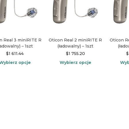
n Real 3 miniRITE R
Oticon Real 2 miniRITE R
Oticon R
ładowalny) – 1szt
(ładowalny) – 1szt
(łado
$
1 611.44
$
1 755.20
$
Wybierz opcje
Wybierz opcje
Wyb
Ten
Ten
produkt
produkt
ma
ma
wiele
wiele
wariantów.
wariantów.
Opcje
Opcje
można
można
wybrać
wybrać
na
na