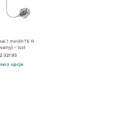
eal 1 miniRITE R
walny) – 1szt
2 321.93
ierz opcje
Ten
produkt
ma
wiele
wariantów.
Opcje
można
wybrać
na