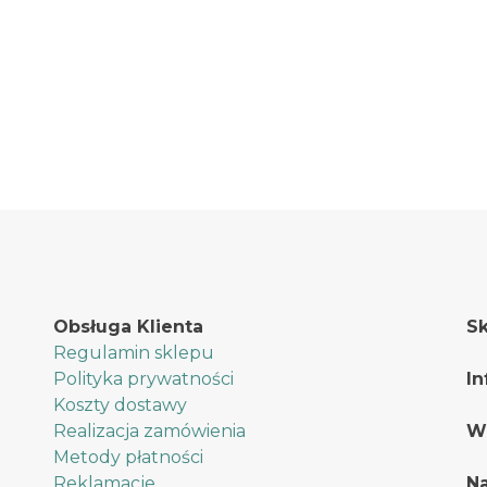
stronie
stronie
produktu
produktu
Obsługa Klienta
Sk
Regulamin sklepu
Polityka prywatności
In
Koszty dostawy
Realizacja zamówienia
W
Metody płatności
Reklamacje
Na